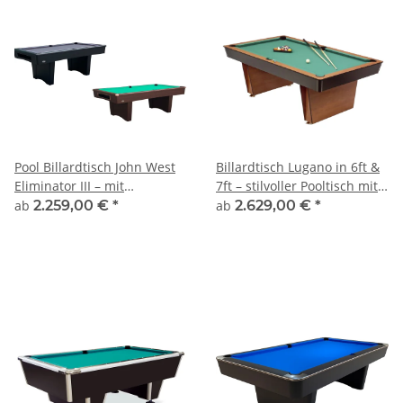
Pool Billardtisch John West
Billardtisch Lugano in 6ft &
Eliminator III – mit
7ft – stilvoller Pooltisch mit
Schieferplatte
Schieferplatte
ab
2.259,00 €
*
ab
2.629,00 €
*