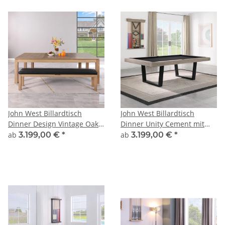
John West Billardtisch
John West Billardtisch
Dinner Design Vintage Oak
Dinner Unity Cement mit
mit Schiefer- und
Schiefer- und Abdeckplatte
ab
3.199,00 €
*
ab
3.199,00 €
*
Abdeckplatte