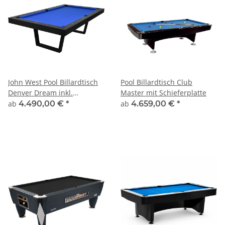
John West Pool Billardtisch
Pool Billardtisch Club
Denver Dream inkl.
Master mit Schieferplatte
Abdeckplatte mit
ab
4.490,00 €
*
ab
4.659,00 €
*
Schieferplatte