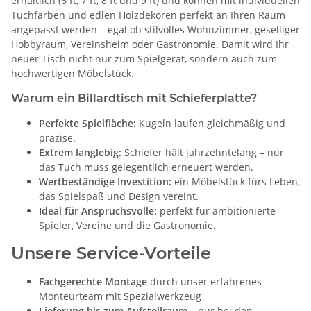
erhältlich (6 ft, 7 ft, 8 ft und 9 ft) und können mit individuellen
Tuchfarben und edlen Holzdekoren perfekt an Ihren Raum
angepasst werden – egal ob stilvolles Wohnzimmer, geselliger
Hobbyraum, Vereinsheim oder Gastronomie. Damit wird Ihr
neuer Tisch nicht nur zum Spielgerät, sondern auch zum
hochwertigen Möbelstück.
Warum ein Billardtisch mit Schieferplatte?
Perfekte Spielfläche:
Kugeln laufen gleichmäßig und
präzise.
Extrem langlebig:
Schiefer hält jahrzehntelang – nur
das Tuch muss gelegentlich erneuert werden.
Wertbeständige Investition:
ein Möbelstück fürs Leben,
das Spielspaß und Design vereint.
Ideal für Anspruchsvolle:
perfekt für ambitionierte
Spieler, Vereine und die Gastronomie.
Unsere Service-Vorteile
Fachgerechte Montage
durch unser erfahrenes
Monteurteam mit Spezialwerkzeug
Lieferung bis zum Aufstellraum
– nur bei den