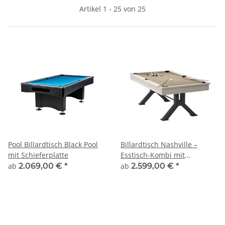
Artikel 1 - 25 von 25
Pool Billardtisch Black Pool
Billardtisch Nashville –
mit Schieferplatte
Esstisch-Kombi mit
Schieferplatte von John
ab
2.069,00 €
*
ab
2.599,00 €
*
West