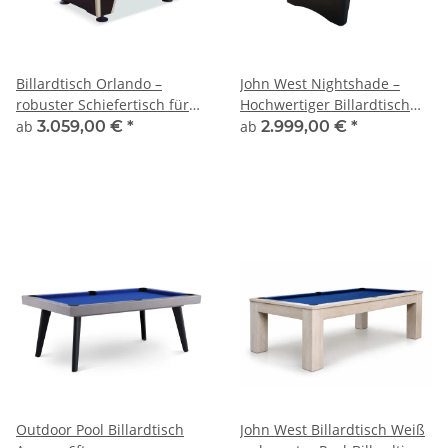
Billardtisch Orlando –
John West Nightshade –
robuster Schiefertisch für
Hochwertiger Billardtisch
Schule, Verein & Zuhause
mit Schieferplatte
ab
3.059,00 €
*
ab
2.999,00 €
*
Outdoor Pool Billardtisch
John West Billardtisch Weiß