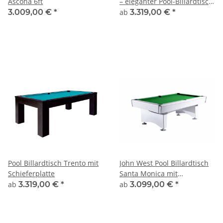
Ascona 6ft
– eleganter Pool-Billardtisch
mit Schieferplatte
3.009,00 €
*
ab
3.319,00 €
*
Pool Billardtisch Trento mit
John West Pool Billardtisch
Schieferplatte
Santa Monica mit
Schieferplatte
ab
3.319,00 €
*
ab
3.099,00 €
*