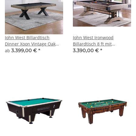
John West Billardtisch
John West Ironwood
Dinner Xoon Vintage Oak
Billardtisch 8 ft mit
mit Schiefer- und
Schieferplatte
ab
3.399,00 €
*
3.390,00 €
*
Abdeckplatte