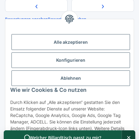
‹
›
Bewertungen ansehen
Bewertung abgeben
Quelle der Bewertungsdaten:
Google Maps
Alle akzeptieren
Konfigurieren
Informationen
Ablehnen
Gesetzliche Informationen
Wie wir Cookies & Co nutzen
Durch Klicken auf „Alle akzeptieren“ gestatten Sie den
Vertrag widerrufen
Einsatz folgender Dienste auf unserer Website:
ReCaptcha, Google Analytics, Google Ads, Google Tag
Manager, ADCELL. Sie können die Einstellung jederzeit
ändern (Fingerabdruck-Icon links unten). Weitere Details
finden Sie unter
Konfigurieren
und in unserer
×
Welcher Billardtisch passt zu mir?