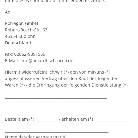
bitte dieses Formular aus und senden es zurück.
An
Rotragon GmbH
Robert-Bosch-Str. 63
46354 Südlohn
Deutschland
Fax: 02862-9891559
E-Mail: info@billardtisch-profi.de
Hiermit widerrufe(n) ich/wir (*) den von mir/uns (*)
abgeschlossenen Vertrag über den Kauf der folgenden
Waren (*) / die Erbringung der folgenden Dienstleistung (*)
_______________________________________________________
_______________________________________________________
Bestellt am (*) ____________ / erhalten am (*) __________________
________________________________________________________
Name des/der Verbraucher(s)