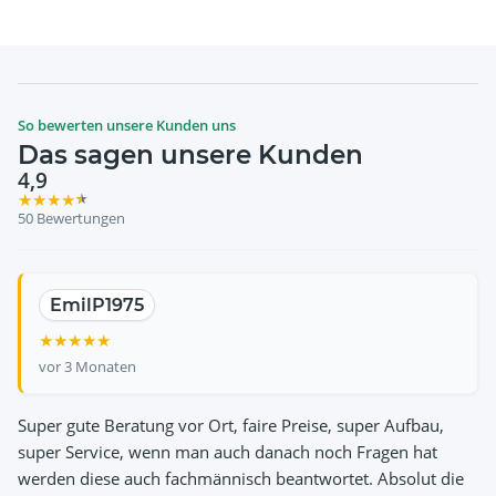
So bewerten unsere Kunden uns
Das sagen unsere Kunden
4,9
★
★
★
★
★
50 Bewertungen
EmilP1975
Ali Celik
Ulrich Hertzsch
Norman John
Susanne Emser
★
★
★
★
★
★
★
★
★
★
★
★
★
★
★
★
★
★
★
★
★
★
★
★
★
vor 3 Monaten
Super gute Beratung vor Ort, faire Preise, super Aufbau,
super Service, wenn man auch danach noch Fragen hat
werden diese auch fachmännisch beantwortet. Absolut die