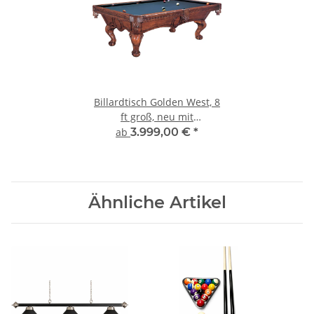
Billardtisch Golden West, 8
ft groß, neu mit
Schieferplatte
ab
3.999,00 €
*
Ähnliche Artikel