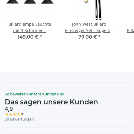
Billardlampe Leuchte
John West Billard
mit 3 Schirmen -
Einsteiger Set - Kugeln +
Bil
Mattschwarz
Triangel + 2 Queues
tei
149,00 €
*
79,00 €
*
So bewerten unsere Kunden uns
Das sagen unsere Kunden
4,9
★
★
★
★
★
50 Bewertungen