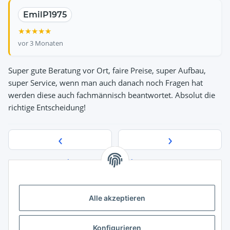
EmilP1975
Ali Celik
Ulrich Hertzsch
Norman John
Susanne Emser
★
★
★
★
★
★
★
★
★
★
★
★
★
★
★
★
★
★
★
★
★
★
★
★
★
vor 3 Monaten
Super gute Beratung vor Ort, faire Preise, super Aufbau,
super Service, wenn man auch danach noch Fragen hat
werden diese auch fachmännisch beantwortet. Absolut die
richtige Entscheidung!
‹
›
Bewertungen ansehen
Bewertung abgeben
Quelle der Bewertungsdaten:
Google Maps
Alle akzeptieren
Konfigurieren