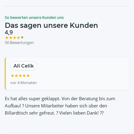
So bewerten unsere Kunden uns
Das sagen unsere Kunden
4,9
★
★
★
★
★
50 Bewertungen
EmilP1975
Ali Celik
Ulrich Hertzsch
Norman John
Susanne Emser
★
★
★
★
★
★
★
★
★
★
★
★
★
★
★
★
★
★
★
★
★
★
★
★
★
vor 4 Monaten
Es hat alles super geklappt. Von der Beratung bis zum
Aufbau! ? Unsere Mitarbeiter haben sich über den
Billardtisch sehr gefreut. ? Vielen lieben Dank! ??