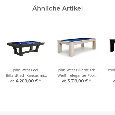
Ähnliche Artikel
John West Pool
John West Billardtisch
Pool
Billardtisch Kansas mit
Weiß – eleganter Pool-
m
Schieferplatte
Billardtisch mit
ab
4.209,00 €
*
ab
3.319,00 €
*
Schieferplatte