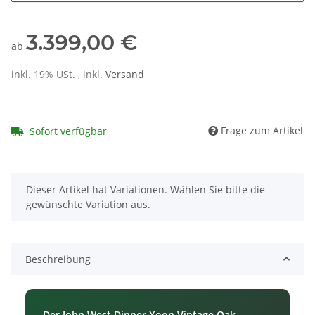
3.399,00 €
ab
inkl. 19% USt. , inkl.
Versand
Frage zum Artikel
Sofort verfügbar
x
Dieser Artikel hat Variationen. Wählen Sie bitte die
gewünschte Variation aus.
Beschreibung
Der John West Dinner Xoon Vintage Oak