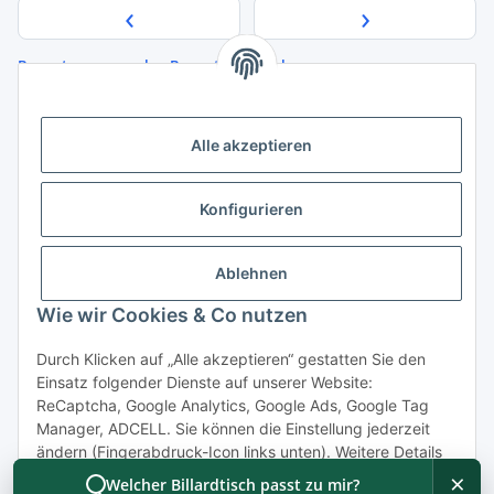
‹
›
Bewertungen ansehen
Bewertung abgeben
Quelle der Bewertungsdaten:
Google Maps
Alle akzeptieren
Konfigurieren
Informationen
Ablehnen
Gesetzliche Informationen
Wie wir Cookies & Co nutzen
Durch Klicken auf „Alle akzeptieren“ gestatten Sie den
Vertrag widerrufen
Einsatz folgender Dienste auf unserer Website:
ReCaptcha, Google Analytics, Google Ads, Google Tag
Manager, ADCELL. Sie können die Einstellung jederzeit
ändern (Fingerabdruck-Icon links unten). Weitere Details
finden Sie unter
Konfigurieren
und in unserer
×
Welcher Billardtisch passt zu mir?