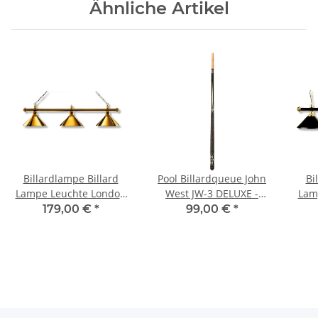
Ähnliche Artikel
Billardlampe Billard
Pool Billardqueue John
Bi
Lampe Leuchte London
West JW-3 DELUXE -
Lam
messing
hochwertige
179,00 €
*
99,00 €
*
Profiausführung