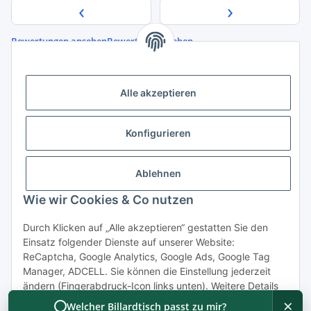
‹
›
Bewertungen ansehen
Bewertung abgeben
Quelle der Bewertungsdaten:
Google Maps
Alle akzeptieren
Konfigurieren
Informationen
Ablehnen
Gesetzliche Informationen
Wie wir Cookies & Co nutzen
Durch Klicken auf „Alle akzeptieren“ gestatten Sie den
Vertrag widerrufen
Einsatz folgender Dienste auf unserer Website:
ReCaptcha, Google Analytics, Google Ads, Google Tag
Manager, ADCELL. Sie können die Einstellung jederzeit
ändern (Fingerabdruck-Icon links unten). Weitere Details
finden Sie unter
Konfigurieren
und in unserer
×
Welcher Billardtisch passt zu mir?