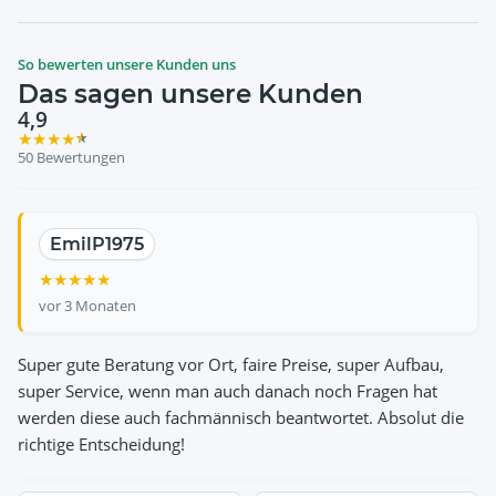
So bewerten unsere Kunden uns
Das sagen unsere Kunden
4,9
★
★
★
★
★
50 Bewertungen
EmilP1975
Ali Celik
Ulrich Hertzsch
Norman John
Susanne Emser
★
★
★
★
★
★
★
★
★
★
★
★
★
★
★
★
★
★
★
★
★
★
★
★
★
vor 3 Monaten
Super gute Beratung vor Ort, faire Preise, super Aufbau,
super Service, wenn man auch danach noch Fragen hat
werden diese auch fachmännisch beantwortet. Absolut die
richtige Entscheidung!