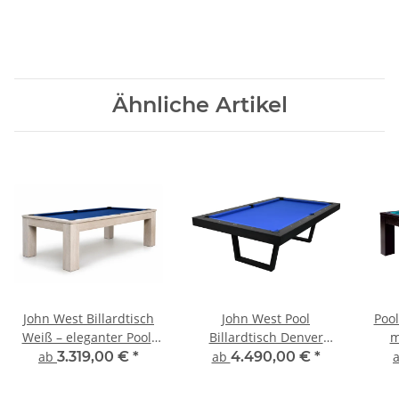
Ähnliche Artikel
John West Billardtisch
John West Pool
Pool
Weiß – eleganter Pool-
Billardtisch Denver
m
Billardtisch mit
Dream inkl.
ab
3.319,00 €
*
ab
4.490,00 €
*
Schieferplatte
Abdeckplatte mit
Schieferplatte