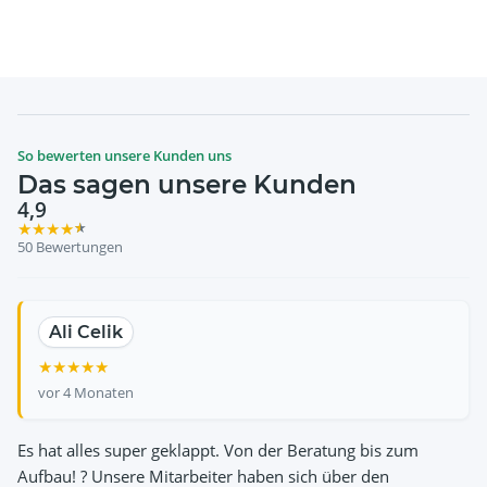
So bewerten unsere Kunden uns
Das sagen unsere Kunden
4,9
★
★
★
★
★
50 Bewertungen
EmilP1975
Ali Celik
Ulrich Hertzsch
Norman John
Susanne Emser
★
★
★
★
★
★
★
★
★
★
★
★
★
★
★
★
★
★
★
★
★
★
★
★
★
vor 4 Monaten
Es hat alles super geklappt. Von der Beratung bis zum
Aufbau! ? Unsere Mitarbeiter haben sich über den