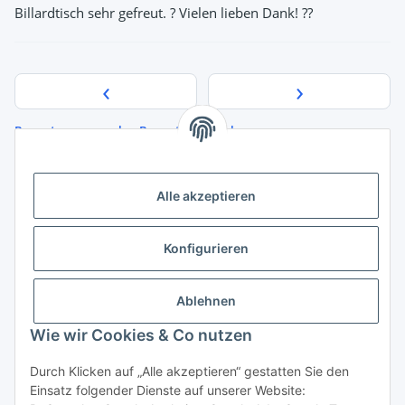
Billardtisch sehr gefreut. ? Vielen lieben Dank! ??
‹
›
Bewertungen ansehen
Bewertung abgeben
Quelle der Bewertungsdaten:
Google Maps
Alle akzeptieren
Konfigurieren
Informationen
Ablehnen
Gesetzliche Informationen
Wie wir Cookies & Co nutzen
Durch Klicken auf „Alle akzeptieren“ gestatten Sie den
Vertrag widerrufen
Einsatz folgender Dienste auf unserer Website: