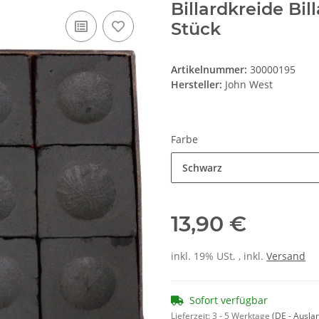
Billardkreide Bi
Stück
Artikelnummer:
30000195
Hersteller:
John West
Farbe
Schwarz
13,90 €
inkl. 19% USt. , inkl.
Versand
Sofort verfügbar
Lieferzeit:
3 - 5 Werktage
(DE - Ausla