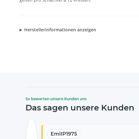
Herstellerinformationen anzeigen
So bewerten unsere Kunden uns
Das sagen unsere Kunden
EmilP1975
Ali Celik
Ulrich Hertzsch
Norman John
Susanne Emser