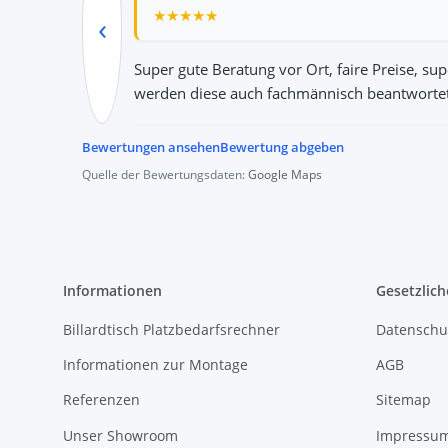
★
★
★
★
★
★
★
★
★
★
★
★
★
★
★
★
★
★
★
★
★
★
★
★
★
‹
Super gute Beratung vor Ort, faire Preise, s
werden diese auch fachmännisch beantwortet.
Bewertungen ansehen
Bewertung abgeben
Quelle der Bewertungsdaten:
Google Maps
Informationen
Gesetzlich
Billardtisch Platzbedarfsrechner
Datenschu
Informationen zur Montage
AGB
Referenzen
Sitemap
Unser Showroom
Impressu